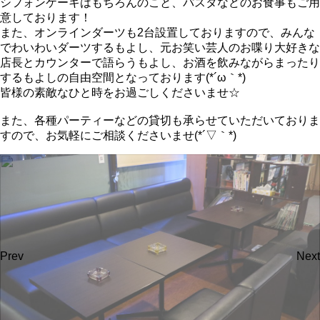
シフォンケーキはもちろんのこと、パスタなどのお食事もご用
意しております！
また、オンラインダーツも2台設置しておりますので、みんな
でわいわいダーツするもよし、元お笑い芸人のお喋り大好きな
店長とカウンターで語らうもよし、お酒を飲みながらまったり
するもよしの自由空間となっております(*´ω｀*)
皆様の素敵なひと時をお過ごしくださいませ☆
また、各種パーティーなどの貸切も承らせていただいておりま
すので、お気軽にご相談くださいませ(*´▽｀*)
Prev
Next